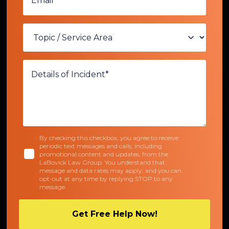
By checking this checkbox, you agree to receive
periodic text messages and calls, including
promotional content and updates, from the
LaBovick Law Group. You understand that
message and data rates may apply, and you can
opt-out at any time by replying STOP to any
message.