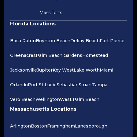
Mass Torts
Florida Locations
Boca Raton
Boynton Beach
Delray Beach
Fort Pierce
Greenacres
Palm Beach Gardens
Homestead
Jacksonville
Jupiter
Key West
Lake Worth
Miami
Orlando
Port St Lucie
Sebastian
Stuart
Tampa
Vero Beach
Wellington
West Palm Beach
Massachusetts Locations
Arlington
Boston
Framingham
Lanesborough