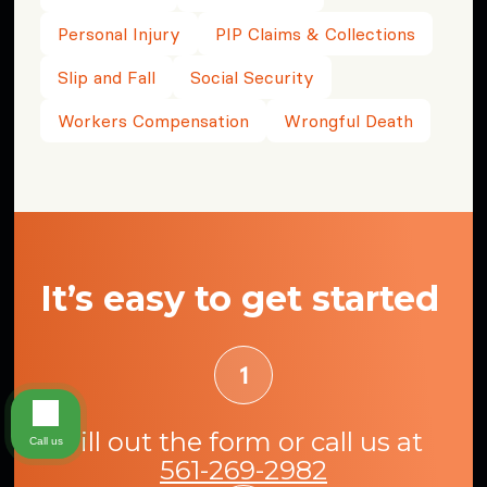
Personal Injury
PIP Claims & Collections
Slip and Fall
Social Security
Workers Compensation
Wrongful Death
It’s easy to get started
Fill out the form or call us at
Call us
561-269-2982