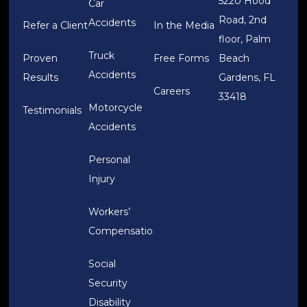
5220 Hood
Car
Road, 2nd
Accidents
Refer a Client
In the Media
floor, Palm
Truck
Proven
Free Forms
Beach
Accidents
Results
Gardens, FL
Careers
33418
Motorcycle
Testimonials
Accidents
Personal
Injury
Workers’
Compensation
Social
Security
Disability