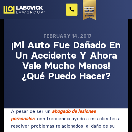
FEBRUARY 14, 2017
¡Mi Auto Fue Dañado En
Un Accidente Y Ahora
Vale Mucho Menos!
¿Qué Puedo Hacer?
A pesar de ser un
abogado de lesiones
personales
, con frecuencia ayudo a mis clientes a
resolver problemas relacionados al daño de su