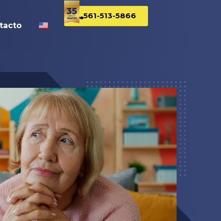
561-513-5866
tacto