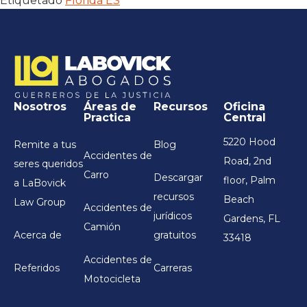
Etiquetado
Florida ES
Nosotros
Áreas de
Recursos
Oficina
Practica
Central
5220 Hood
Remite a tus
Blog
Accidentes de
Road, 2nd
seres queridos
Carro
Descargar
floor, Palm
a LaBovick
recursos
Beach
Law Group
Accidentes de
jurídicos
Gardens, FL
Camión
Acerca de
gratuitos
33418
Accidentes de
Referidos
Carreras
Motocicleta