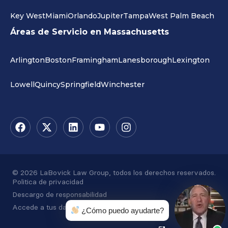
Key West
Miami
Orlando
Jupiter
Tampa
West Palm Beach
Áreas de Servicio en Massachusetts
Arlington
Boston
Framingham
Lanesborough
Lexington
Lowell
Quincy
Springfield
Winchester
© 2026 LaBovick Law Group, todos los derechos reservados.
Politica de privacidad
Descargo de responsabilidad
Accede a tus datos
¿Cómo puedo ayudarte?