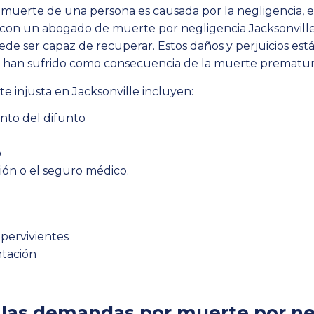
uerte de una persona es causada por la negligencia, el 
con un abogado de muerte por negligencia Jacksonville,
ede ser capaz de recuperar. Estos daños y perjuicios est
 han sufrido como consecuencia de la muerte prematura
 injusta en Jacksonville incluyen:
ento del difunto
o
ión o el seguro médico.
upervivientes
ntación
 las demandas por muerte por ne