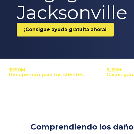
Jacksonville
¡Consigue ayuda gratuita ahora!
$600M
9,000+
Recuperado para los clientes
Casos gan
Comprendiendo los daños