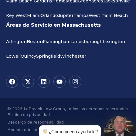
Palm Beach Gardens
Homestead
Greenacres
Jacksonville
Key West
Miami
Orlando
Jupiter
Tampa
West Palm Beach
Áreas de Servicio en Massachusetts
Arlington
Boston
Framingham
Lanesborough
Lexington
Lowell
Quincy
Springfield
Winchester
© 2026 LaBovick Law Group, todos los derechos reservados.
Politica de privacidad
Descargo de responsabilidad
Accede a tus datos
¿Cómo puedo ayudarte?