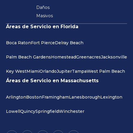
Daños
Masivos
Áreas de Servicio en Florida
Boca Raton
Fort Pierce
Delray Beach
Palm Beach Gardens
Homestead
Greenacres
Jacksonville
Key West
Miami
Orlando
Jupiter
Tampa
West Palm Beach
Áreas de Servicio en Massachusetts
Arlington
Boston
Framingham
Lanesborough
Lexington
Lowell
Quincy
Springfield
Winchester