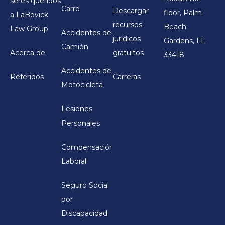
seres queridos
Carro
Descargar
floor, Palm
a LaBovick
recursos
Beach
Law Group
Accidentes de
jurídicos
Gardens, FL
Camión
Acerca de
gratuitos
33418
Accidentes de
Referidos
Carreras
Motocicleta
Lesiones
Personales
Compensación
Laboral
Seguro Social
por
Discapacidad