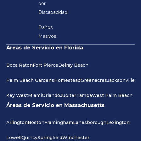
por
Discapacidad
Daños
Masivos
Áreas de Servicio en Florida
Boca Raton
Fort Pierce
Delray Beach
Palm Beach Gardens
Homestead
Greenacres
Jacksonville
Key West
Miami
Orlando
Jupiter
Tampa
West Palm Beach
Áreas de Servicio en Massachusetts
Arlington
Boston
Framingham
Lanesborough
Lexington
Lowell
Quincy
Springfield
Winchester