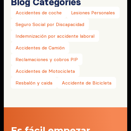
Blog Categories
Accidentes de coche
Lesiones Personales
Seguro Social por Discapacidad
Indemnización por accidente laboral
Accidentes de Camión
Reclamaciones y cobros PIP
Accidentes de Motocicleta
Resbalón y caida
Accidente de Bicicleta
Es fácil empezar