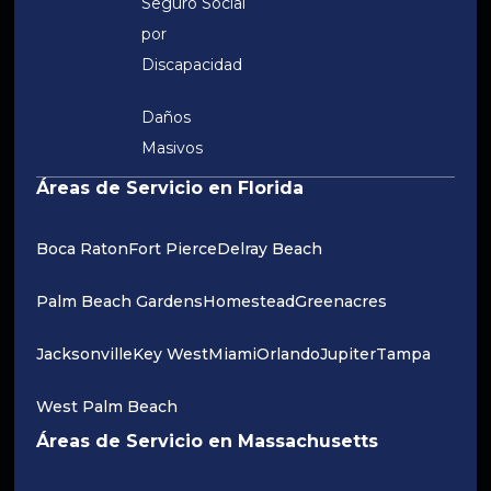
Seguro Social
por
Discapacidad
Daños
Masivos
Áreas de Servicio en Florida
Boca Raton
Fort Pierce
Delray Beach
Palm Beach Gardens
Homestead
Greenacres
Jacksonville
Key West
Miami
Orlando
Jupiter
Tampa
West Palm Beach
Áreas de Servicio en Massachusetts