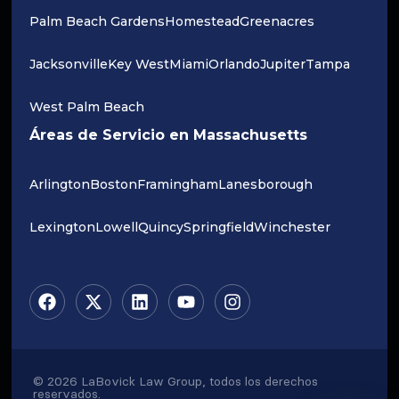
Palm Beach Gardens
Homestead
Greenacres
Jacksonville
Key West
Miami
Orlando
Jupiter
Tampa
West Palm Beach
Áreas de Servicio en Massachusetts
Arlington
Boston
Framingham
Lanesborough
Lexington
Lowell
Quincy
Springfield
Winchester
© 2026 LaBovick Law Group, todos los derechos
reservados.