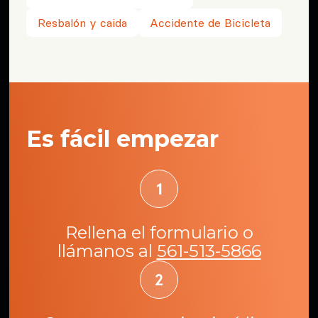
Resbalón y caida
Accidente de Bicicleta
Es fácil empezar
Rellena el formulario o
llámanos al
561-513-5866