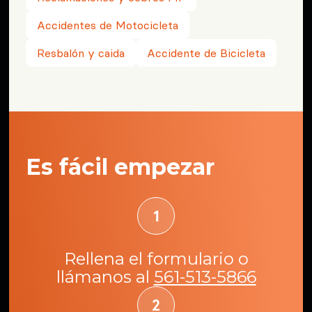
Accidentes de Motocicleta
Resbalón y caida
Accidente de Bicicleta
Es fácil empezar
Rellena el formulario o
llámanos al
561-513-5866