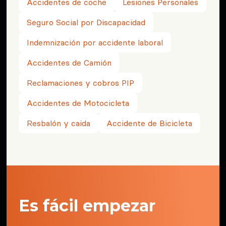
Accidentes de coche
Lesiones Personales
Seguro Social por Discapacidad
Indemnización por accidente laboral
Accidentes de Camión
Reclamaciones y cobros PIP
Accidentes de Motocicleta
Resbalón y caida
Accidente de Bicicleta
Es fácil empezar