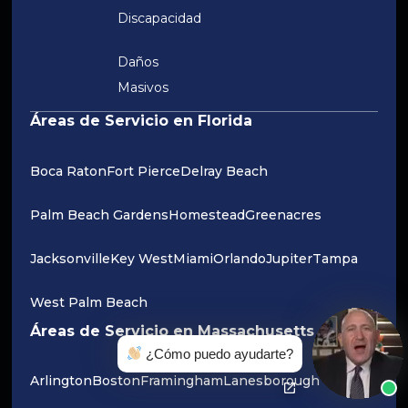
Discapacidad
Daños
Masivos
Áreas de Servicio en Florida
Boca Raton
Fort Pierce
Delray Beach
Palm Beach Gardens
Homestead
Greenacres
Jacksonville
Key West
Miami
Orlando
Jupiter
Tampa
West Palm Beach
Áreas de Servicio en Massachusetts
¿Cómo puedo ayudarte?
Arlington
Boston
Framingham
Lanesborough