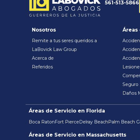
561-513-5866
Nosotros
Áreas 
Remite a tus seres queridos a
Acciden
LaBovick Law Group
Acciden
Acerca de
Acciden
Referidos
Lesione
Compens
Seguro 
Daños 
Áreas de Servicio en Florida
Boca Raton
Fort Pierce
Delray Beach
Palm Beach G
Áreas de Servicio en Massachusetts