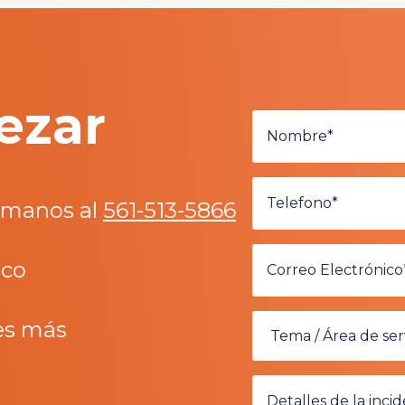
ezar
lámanos al
561-513-5866
ico
es más