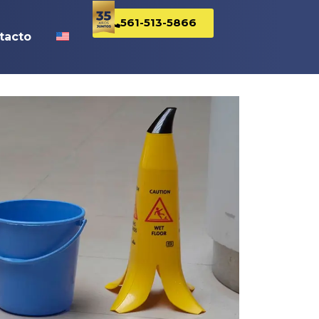
561-513-5866
tacto