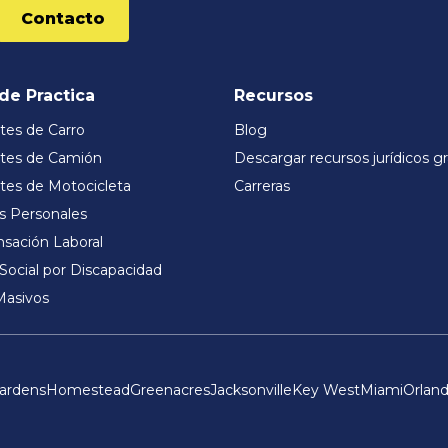
Contacto
de Practica
Recursos
tes de Carro
Blog
tes de Camión
Descargar recursos jurídicos gr
tes de Motocicleta
Carreras
s Personales
ación Laboral
Social por Discapacidad
Masivos
ardens
Homestead
Greenacres
Jacksonville
Key West
Miami
Orlan