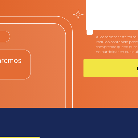
Al completar este formul
incluido contenido prom
comprende que se pueden
no participar en cualq