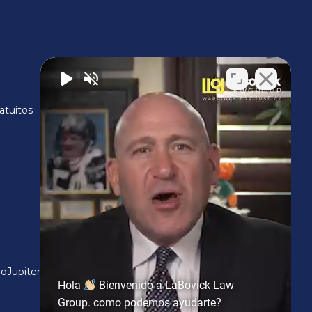
Oficina Central
5220 Hood Road, 2nd floor,
atuitos
Palm Beach Gardens, FL 33418
do
Jupiter
Tampa
West Palm Beach
Hola
Bienvenido a LaBovick Law
Group. como podemos ayudarte?