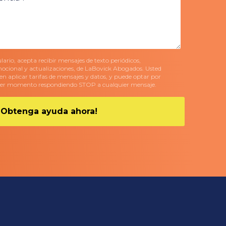
ario, acepta recibir mensajes de texto periódicos,
ocional y actualizaciones, de LaBovick Abogados. Usted
 aplicar tarifas de mensajes y datos, y puede optar por
uier momento respondiendo STOP a cualquier mensaje.