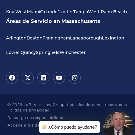
Key West
Miami
Orlando
Jupiter
Tampa
West Palm Beach
Áreas de Servicio en Massachusetts
Arlington
Boston
Framingham
Lanesborough
Lexington
Lowell
Quincy
Springfield
Winchester
© 2026 LaBovick Law Group, todos los derechos reservados.
Politica de privacidad
Descargo de responsabilidad
Accede a tus datos
¿Cómo puedo ayudarte?