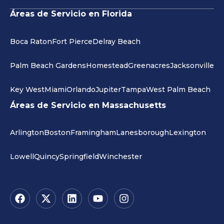
Áreas de Servicio en Florida
Boca Raton
Fort Pierce
Delray Beach
Palm Beach Gardens
Homestead
Greenacres
Jacksonville
Key West
Miami
Orlando
Jupiter
Tampa
West Palm Beach
Áreas de Servicio en Massachusetts
Arlington
Boston
Framingham
Lanesborough
Lexington
Lowell
Quincy
Springfield
Winchester