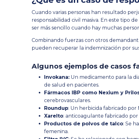
¿Qué es un caso de respo
Cuando varias personas han resultado perj
responsabilidad civil masiva. En este tipo
ser más sencillo cuando hay muchas person
Combinando fuerzas con otros demandantes 
pueden recuperar la indemnización por sus
Algunos ejemplos de casos f
Invokana:
Un medicamento para la dia
de salud en pacientes.
Fármacos IBP como Nexium y Prilo
cerebrovasculares.
Roundup
: Un herbicida fabricado por
Xarelto
: anticoagulante fabricado po
Productos de polvos de talco
: Se h
femenina.