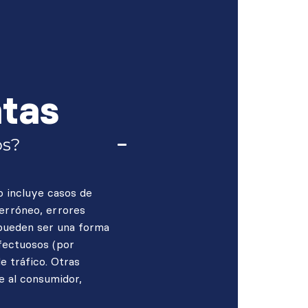
ntas
os?
to incluye casos de
 erróneo, errores
 pueden ser una forma
efectuosos (por
e tráfico. Otras
e al consumidor,