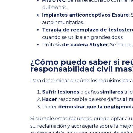
Filtro IVC
: Se ha relacionado con hemo
pulmonar.
Implantes anticonceptivos Essure
:
autoinmunitarios.
Terapia de reemplazo de testoste
cuando se utiliza en grandes dosis.
Prótesis
de cadera Stryker
: Se han a
¿Cómo puedo saber si reú
responsabilidad civil mas
Para determinar si reúne los requisitos para
Sufrir lesiones
o daños
similares
a lo
Hacer
responsable de esos daños
al 
Poder
demostrar que la negligenc
Si cumple estos requisitos, puede optar a 
su reclamación y aconsejarle sobre la mejo