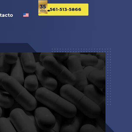
561-513-5866
tacto