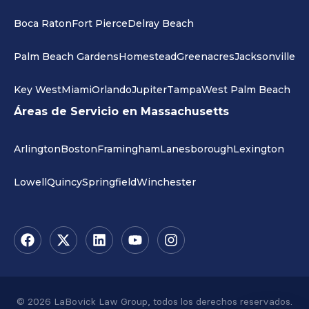
Boca Raton
Fort Pierce
Delray Beach
Palm Beach Gardens
Homestead
Greenacres
Jacksonville
Key West
Miami
Orlando
Jupiter
Tampa
West Palm Beach
Áreas de Servicio en Massachusetts
Arlington
Boston
Framingham
Lanesborough
Lexington
Lowell
Quincy
Springfield
Winchester
© 2026 LaBovick Law Group, todos los derechos reservados.