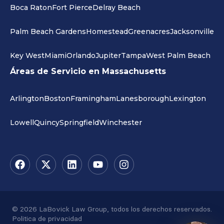
Boca Raton
Fort Pierce
Delray Beach
Palm Beach Gardens
Homestead
Greenacres
Jacksonville
Key West
Miami
Orlando
Jupiter
Tampa
West Palm Beach
Áreas de Servicio en Massachusetts
Arlington
Boston
Framingham
Lanesborough
Lexington
Lowell
Quincy
Springfield
Winchester
© 2026 LaBovick Law Group, todos los derechos reservados.
Politica de privacidad